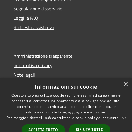
Segnalazione disservizio
Leggi le FAQ
Richiesta assistenza
Amministrazione trasparente
Informativa privacy
Note legali
×
Dichiarazione di accessibilità
Informazioni sui cookie
Questo sito web utilizza cookie tecnici e assimilati strettamente
necessari al corretto funzionamento e alla navigazione del sito,
nonché un cookie tecnico analitico al solo fine di elaborare
informazioni statistiche, aggregate e anonime.
RSS
Copyright © 2026 • Comune di
Per maggiori dettagli, può consultare la cookie policy al seguente
link
Accessibilità
Giussano • Powered by
Privacy
Municipium
Accesso
•
RIFIUTA TUTTO
ACCETTA TUTTO