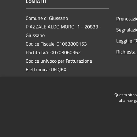
CONTATTI
Comune di Giussano
Prenotaz
PIAZZALE ALDO MORO, 1 - 20833 -
Segnalazi
Giussano
Leggi le 
Codice Fiscale: 01063800153
Richiesta
Partita IVA: 00703060962
Codice univoco per Fatturazione
Elettronica: UFDJ6X
PEC:
protocollo@pec.comune.giussano.mb.it
Questo sito 
Centralino Unico: 0362 358 1
alla navig
RSS
Accessibilità
Privacy
Cookie
Mappa de