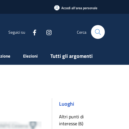
Accedi all'area personale
Seguici su
Cerca
Tutti gli argomenti
zione
Elezioni
Luoghi
Altri punti di
interesse (6)