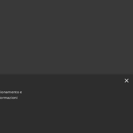
×
nzionamento e
nformazioni
Municipium
Accesso redazione
 Giussano • Powered by
•