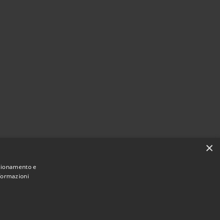
×
nzionamento e
nformazioni