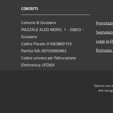
CONTATTI
Comune di Giussano
Prenotaz
PIAZZALE ALDO MORO, 1 - 20833 -
Segnalazi
Giussano
Leggi le 
Codice Fiscale: 01063800153
Richiesta
Partita IVA: 00703060962
Codice univoco per Fatturazione
Elettronica: UFDJ6X
PEC:
protocollo@pec.comune.giussano.mb.it
Questo sito 
Centralino Unico: 0362 358 1
alla navig