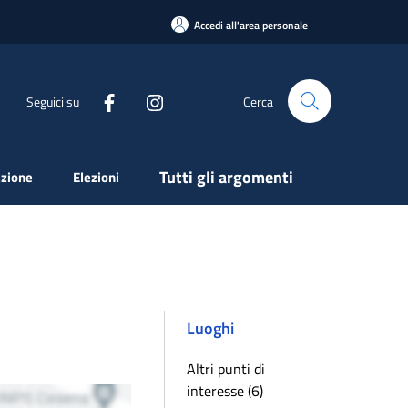
Accedi all'area personale
Seguici su
Cerca
Tutti gli argomenti
zione
Elezioni
Luoghi
Altri punti di
interesse (6)