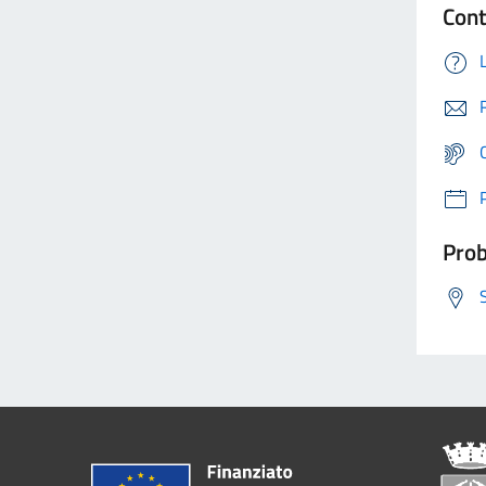
Cont
Prob