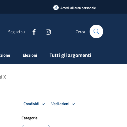
Accedi all'area personale
Seguici su
Cerca
Tutti gli argomenti
zione
Elezioni
el X
Condividi
Vedi azioni
Categorie: