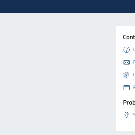
Cont
Prob