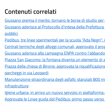
Contenuti correlati
Giussano premia il merito: tornano le borse di studio per g
Giussano aderisce al Protocollo d'intesa della Prefettura 
pubblici
Pedibus, tre linee sperimentali per la scuola "Ada Negri":
Centrali termiche degli alloggi comunali, approvato il prog
Giussano aderisce alla campagna ENPA contro l’abbando
Piazza San Giacomo: la fontana diventa un elemento di 
Piazza della chiesa di Birone: approvata la riqualificazione
parcheggi in via Leopardi
Manutenzione straordinaria degli asfalti: stanziati 800 mi
infrastrutture
Igiene urbana, in arrivo un nuovo servizio in piattaforma
Approvate le Linee guida del Pedibus: primo passo verso l