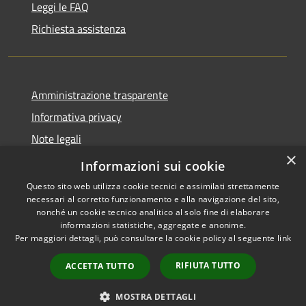
Leggi le FAQ
Richiesta assistenza
Amministrazione trasparente
Informativa privacy
Note legali
×
Dichiarazione di accessibilità
Informazioni sui cookie
Questo sito web utilizza cookie tecnici e assimilati strettamente
necessari al corretto funzionamento e alla navigazione del sito,
nonché un cookie tecnico analitico al solo fine di elaborare
informazioni statistiche, aggregate e anonime.
RSS
Copyright © 2026 • Comune di
Per maggiori dettagli, può consultare la cookie policy al seguente
link
Accessibilità
Giussano • Powered by
Privacy
Municipium
Accesso
•
RIFIUTA TUTTO
ACCETTA TUTTO
Cookie
redazione
Mappa del sito
MOSTRA DETTAGLI