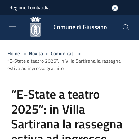
Salta al contenuto principale
Regione Lombardia
Comune di Giussano
Home
>
Novità
>
Comunicati
>
“E-State a teatro 2025”: in Villa Sartirana la rassegna
estiva ad ingresso gratuito
“E-State a teatro
2025”: in Villa
Sartirana la rassegna
estiva ad ingresso