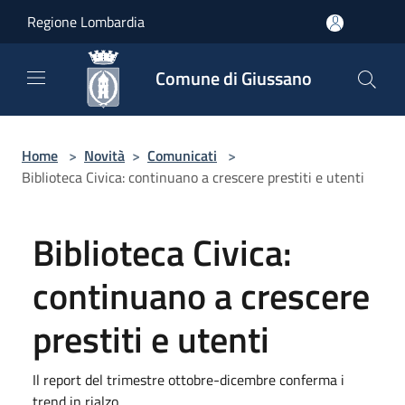
Salta al contenuto principale
Regione Lombardia
Comune di Giussano
Home
>
Novità
>
Comunicati
>
Biblioteca Civica: continuano a crescere prestiti e utenti
Biblioteca Civica:
continuano a crescere
prestiti e utenti
Il report del trimestre ottobre-dicembre conferma i
trend in rialzo