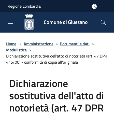
Salta al contenuto principale
Regione Lombardia
Comune di Giussano
Home
>
Amministrazione
>
Documenti e dati
>
Modulistica
>
Dichiarazione sostitutiva dell'atto di notorietà (art. 47 DPR
445/00) - conformità di copia all'originale
Dichiarazione
sostitutiva dell'atto di
notorietà (art. 47 DPR