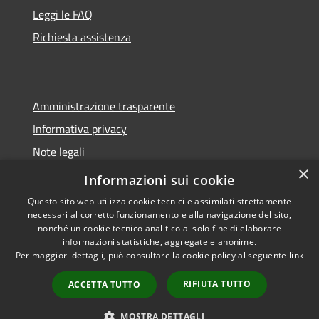
Leggi le FAQ
Richiesta assistenza
Amministrazione trasparente
Informativa privacy
Note legali
×
Dichiarazione di accessibilità
Informazioni sui cookie
Questo sito web utilizza cookie tecnici e assimilati strettamente
necessari al corretto funzionamento e alla navigazione del sito,
nonché un cookie tecnico analitico al solo fine di elaborare
informazioni statistiche, aggregate e anonime.
RSS
Copyright © 2026 • Comune di
Per maggiori dettagli, può consultare la cookie policy al seguente
link
Accessibilità
Giussano • Powered by
Privacy
Municipium
Accesso
•
RIFIUTA TUTTO
ACCETTA TUTTO
Cookie
redazione
Mappa del sito
MOSTRA DETTAGLI