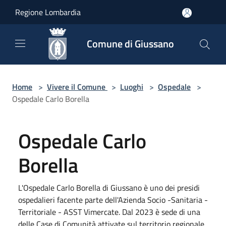
Salta al contenuto principale
Regione Lombardia
Comune di Giussano
Home
>
Vivere il Comune
>
Luoghi
>
Ospedale
>
Ospedale Carlo Borella
Ospedale Carlo
Borella
L'Ospedale Carlo Borella di Giussano è uno dei presidi
ospedalieri facente parte dell'Azienda Socio -Sanitaria -
Territoriale - ASST Vimercate. Dal 2023 è sede di una
delle Case di Comunità attivate sul territorio regionale