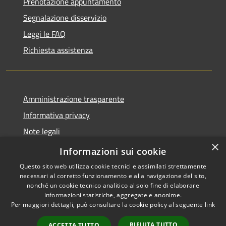
Prenotazione appuntamento
Segnalazione disservizio
Leggi le FAQ
Richiesta assistenza
Amministrazione trasparente
Informativa privacy
Note legali
×
Dichiarazione di accessibilità
Informazioni sui cookie
Questo sito web utilizza cookie tecnici e assimilati strettamente
necessari al corretto funzionamento e alla navigazione del sito,
nonché un cookie tecnico analitico al solo fine di elaborare
informazioni statistiche, aggregate e anonime.
RSS
Copyright © 2026 • Comune di
Per maggiori dettagli, può consultare la cookie policy al seguente
link
Accessibilità
Giussano • Powered by
Privacy
Municipium
Accesso
•
RIFIUTA TUTTO
ACCETTA TUTTO