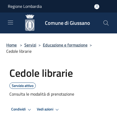
Salta al contenuto principale
Regione Lombardia
Comune di Giussano
Home
>
Servizi
>
Educazione e formazione
>
Cedole librarie
Cedole librarie
Servizio attivo
Consulta le modalità di prenotazione
Condividi
Vedi azioni