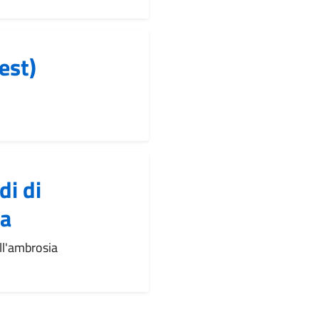
est)
di di
ia
ll'ambrosia