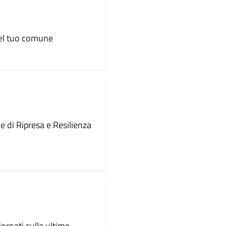
 del tuo comune
le di Ripresa e Resilienza
iornati sulle ultime