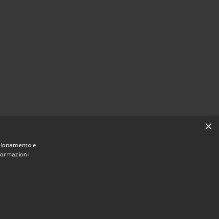
×
nzionamento e
nformazioni
Municipium
Accesso redazione
 Giussano • Powered by
•