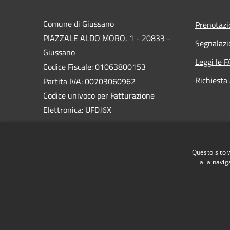
Comune di Giussano
Prenotaz
PIAZZALE ALDO MORO, 1 - 20833 -
Segnalazi
Giussano
Leggi le 
Codice Fiscale: 01063800153
Richiesta
Partita IVA: 00703060962
Codice univoco per Fatturazione
Elettronica: UFDJ6X
PEC:
protocollo@pec.comune.giussano.mb.it
Questo sito 
Centralino Unico: 0362 358 1
alla navig
RSS
Accessibilità
Privacy
Cookie
Mappa de