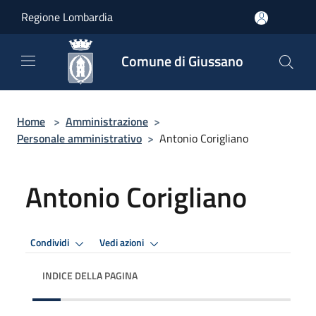
Salta al contenuto principale
Regione Lombardia
Comune di Giussano
Home
>
Amministrazione
>
Personale amministrativo
>
Antonio Corigliano
Antonio Corigliano
Condividi
Vedi azioni
INDICE DELLA PAGINA