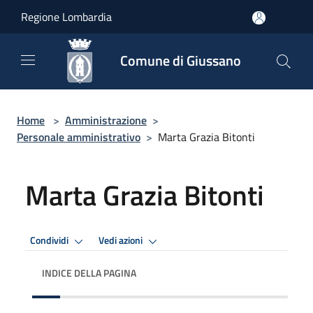
Salta al contenuto principale
Regione Lombardia
Comune di Giussano
Home
>
Amministrazione
>
Personale amministrativo
>
Marta Grazia Bitonti
Marta Grazia Bitonti
Condividi
Vedi azioni
INDICE DELLA PAGINA