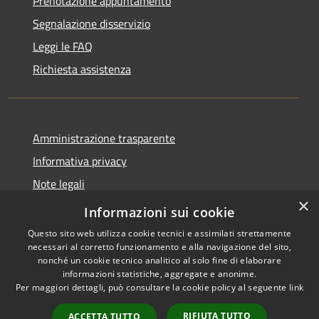
Prenotazione appuntamento
Segnalazione disservizio
Leggi le FAQ
Richiesta assistenza
Amministrazione trasparente
Informativa privacy
Note legali
×
Dichiarazione di accessibilità
Informazioni sui cookie
Questo sito web utilizza cookie tecnici e assimilati strettamente
necessari al corretto funzionamento e alla navigazione del sito,
nonché un cookie tecnico analitico al solo fine di elaborare
informazioni statistiche, aggregate e anonime.
RSS
Copyright © 2026 • Comune di
Per maggiori dettagli, può consultare la cookie policy al seguente
link
Accessibilità
Giussano • Powered by
Privacy
Municipium
Accesso
•
RIFIUTA TUTTO
ACCETTA TUTTO