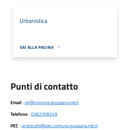
Urbanistica
VAI ALLA PAGINA
Punti di contatto
Email
:
sit@comune.giussano.mb.it
Telefono
:
0362358249
PEC
:
protocollo@pec.comune.giussano.mb.it