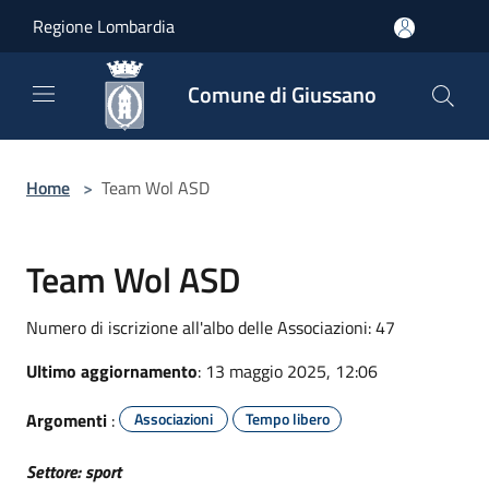
Salta al contenuto principale
Regione Lombardia
Comune di Giussano
Home
>
Team Wol ASD
Team Wol ASD
Numero di iscrizione all'albo delle Associazioni: 47
Ultimo aggiornamento
: 13 maggio 2025, 12:06
Argomenti
:
Associazioni
Tempo libero
Settore: sport