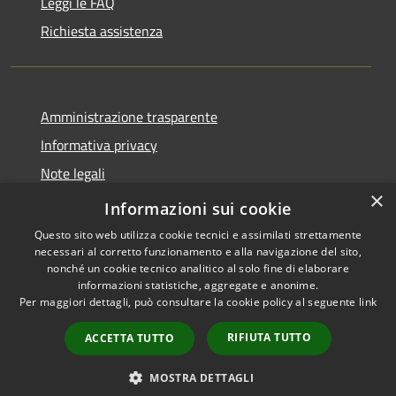
Leggi le FAQ
Richiesta assistenza
Amministrazione trasparente
Informativa privacy
Note legali
×
Dichiarazione di accessibilità
Informazioni sui cookie
Questo sito web utilizza cookie tecnici e assimilati strettamente
necessari al corretto funzionamento e alla navigazione del sito,
nonché un cookie tecnico analitico al solo fine di elaborare
informazioni statistiche, aggregate e anonime.
RSS
Copyright © 2026 • Comune di
Per maggiori dettagli, può consultare la cookie policy al seguente
link
Accessibilità
Giussano • Powered by
Privacy
Municipium
Accesso
•
RIFIUTA TUTTO
ACCETTA TUTTO
Cookie
redazione
Mappa del sito
MOSTRA DETTAGLI