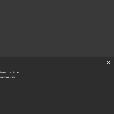
×
nzionamento e
nformazioni
Municipium
Accesso redazione
 Giussano • Powered by
•