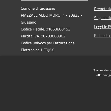
Comune di Giussano
Prenotaz
PIAZZALE ALDO MORO, 1 - 20833 -
Segnalazi
Giussano
Leggi le 
Codice Fiscale: 01063800153
Richiesta
Partita IVA: 00703060962
Codice univoco per Fatturazione
Elettronica: UFDJ6X
PEC:
protocollo@pec.comune.giussano.mb.it
Questo sito 
Centralino Unico: 0362 358 1
alla navig
RSS
Accessibilità
Privacy
Cookie
Mappa de