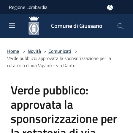
Salta al contenuto principale
Regione Lombardia
Comune di Giussano
Home
>
Novità
>
Comunicati
>
Verde pubblico: approvata la sponsorizzazione per la
rotatoria di via Viganò - via Dante
Verde pubblico:
approvata la
sponsorizzazione per
la rotatoria di via