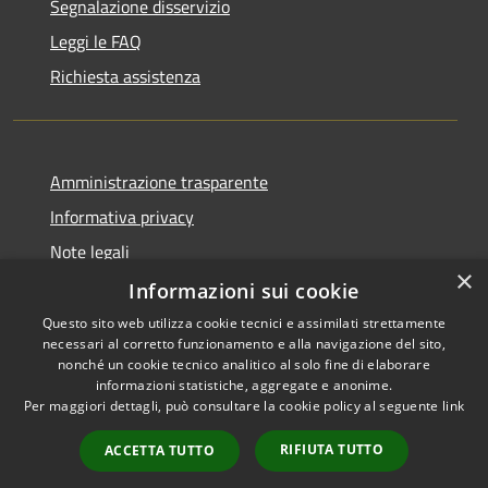
Segnalazione disservizio
Leggi le FAQ
Richiesta assistenza
Amministrazione trasparente
Informativa privacy
Note legali
×
Dichiarazione di accessibilità
Informazioni sui cookie
Questo sito web utilizza cookie tecnici e assimilati strettamente
necessari al corretto funzionamento e alla navigazione del sito,
nonché un cookie tecnico analitico al solo fine di elaborare
informazioni statistiche, aggregate e anonime.
RSS
Copyright © 2026 • Comune di
Per maggiori dettagli, può consultare la cookie policy al seguente
link
Accessibilità
Giussano • Powered by
Privacy
Municipium
Accesso
•
RIFIUTA TUTTO
ACCETTA TUTTO
Cookie
redazione