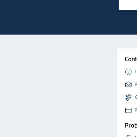
Cont
Prob