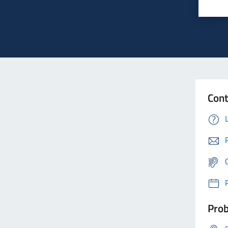
Cont
Prob