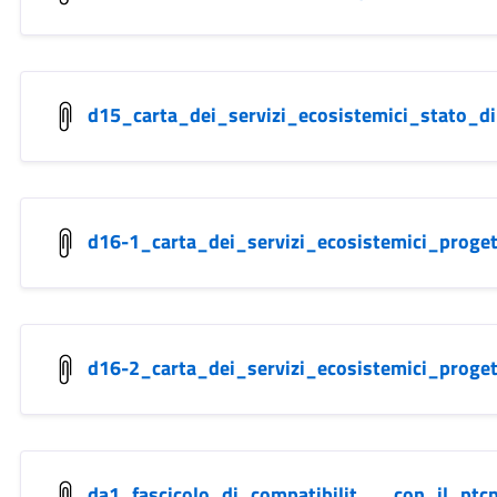
d15_carta_dei_servizi_ecosistemici_stato_di
d16-1_carta_dei_servizi_ecosistemici_proge
d16-2_carta_dei_servizi_ecosistemici_proge
da1_fascicolo_di_compatibilit___con_il_ptcp