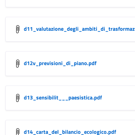
d11_valutazione_degli_ambiti_di_trasformaz
d12v_previsioni_di_piano.pdf
d13_sensibilit___paesistica.pdf
d14_carta_del_bilancio_ecologico.pdf