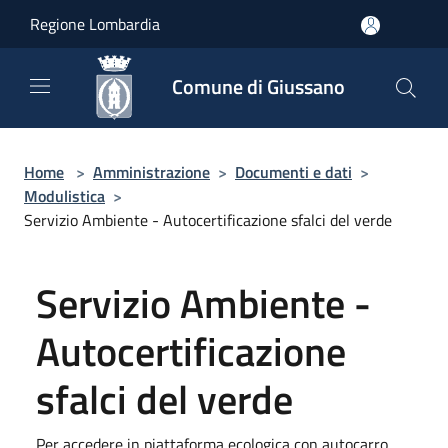
Salta al contenuto principale
Regione Lombardia
Comune di Giussano
Home
>
Amministrazione
>
Documenti e dati
>
Modulistica
>
Servizio Ambiente - Autocertificazione sfalci del verde
Servizio Ambiente -
Autocertificazione
sfalci del verde
Per accedere in piattaforma ecologica con autocarro